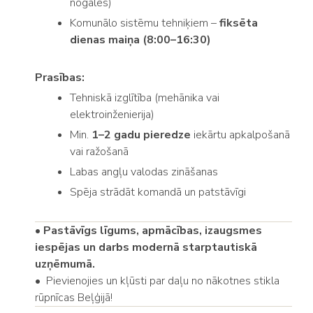
nogales)
Komunālo sistēmu tehniķiem –
fiksēta
dienas maiņa (8:00–16:30)
Prasības:
Tehniskā izglītība (mehānika vai
elektroinženierija)
Min.
1–2 gadu pieredze
iekārtu apkalpošanā
vai ražošanā
Labas angļu valodas zināšanas
Spēja strādāt komandā un patstāvīgi
•
Pastāvīgs līgums, apmācības, izaugsmes
iespējas un darbs modernā starptautiskā
uzņēmumā.
• Pievienojies un kļūsti par daļu no nākotnes stikla
rūpnīcas Beļģijā!