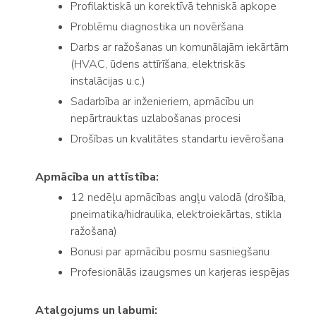
Profilaktiskā un korektīvā tehniskā apkope
Problēmu diagnostika un novēršana
Darbs ar ražošanas un komunālajām iekārtām
(HVAC, ūdens attīrīšana, elektriskās
instalācijas u.c.)
Sadarbība ar inženieriem, apmācību un
nepārtrauktas uzlabošanas procesi
Drošības un kvalitātes standartu ievērošana
Apmācība un attīstība:
12 nedēļu apmācības angļu valodā (drošība,
pneimatika/hidraulika, elektroiekārtas, stikla
ražošana)
Bonusi par apmācību posmu sasniegšanu
Profesionālās izaugsmes un karjeras iespējas
Atalgojums un labumi: