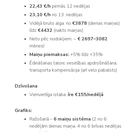
22,43 €/h
pirmās 12 nedēļas
23,10 €/h
no 13. nedēļas
Vidējā bruto alga: no
€3878
(dienas maiņas)
līdz
€4432
(nakts maiņas)
Neto pēc nodokļiem: ~
€ 2697–3082
mēnesī
Maiņu piemaksas:
+5% līdz +35%
Ēdināšanas taloni, veselības apdrošināšana,
transporta kompensācija (arī velo pabalsts)
Dzīvošana
Vienvietīga istaba:
īre €155/nedēļā
Grafiks:
Ražošanā –
6 maiņu sistēma
(2 no 6
nedēļām dienas maiņa, 4 no 6 brīvas nedēļas