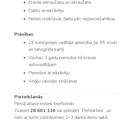
Kravas iekraušana un izkraušana
Darbs ar iekrāvēju
Nelieli noliktavas darbi pēc nepieciešamības
Prasības
CE kategorijas vadītāja apliecība (ar 95. kodu
un tahogrāfa karti)
Vismaz 3 gadu pieredze kā kravas
autovadītājam
Pieredze ar iekrāvēju
Angļu valodas zināšanas
Pieteikšanās
Pirmā atlase notiek telefoniski.
Zvaniet
28 661 116
vai spiediet “Pieteikties”, un
mēs ar Jums sazināsimies 1–3 darba dienu laikā.