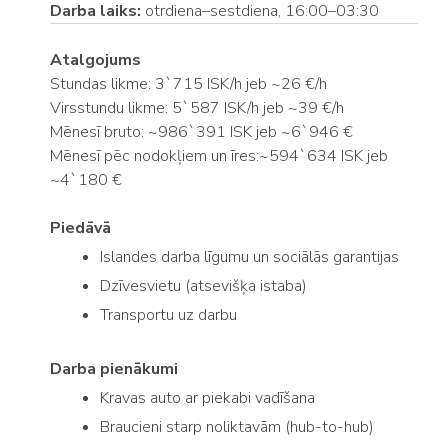
Darba laiks:
otrdiena–sestdiena, 16:00–03:30
Atalgojums
Stundas likme: 3`715 ISK/h jeb ~26 €/h
Virsstundu likme: 5`587 ISK/h jeb ~39 €/h
Mēnesī bruto: ~986`391 ISK jeb ~6`946 €
Mēnesī pēc nodokļiem un īres:~594`634 ISK jeb
~4`180 €
Piedāvā
Islandes darba līgumu un sociālās garantijas
Dzīvesvietu (atsevišķa istaba)
Transportu uz darbu
Darba pienākumi
Kravas auto ar piekabi vadīšana
Braucieni starp noliktavām (hub-to-hub)