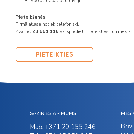
Spēja strādāt patstāvīgi
Pieteikšanās
Pirmā atlase notiek telefoniski.
Zvaniet
28 661 116
vai spiediet “Pieteikties”, un mēs a
PIETEIKTIES
SAZINIES AR MUMS
MĒS 
Brīv
Mob. +371 29 155 246