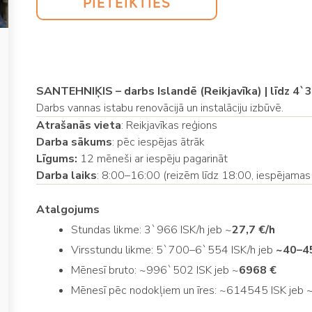
PIETEIKTIES
SANTEHNIĶIS – darbs Islandē (Reikjavīka) | līdz 4`
Darbs vannas istabu renovācijā un instalāciju izbūvē.
Atrašanās vieta
: Reikjavīkas reģions
Darba sākums
: pēc iespējas ātrāk
Līgums:
12 mēneši ar iespēju pagarināt
Darba laiks
: 8:00–16:00 (reizēm līdz 18:00, iespējamas
Atalgojums
Stundas likme: 3`966 ISK/h jeb ~
27,7 €/h
Virsstundu likme: 5`700–6`554 ISK/h jeb
~40–45
Mēnesī bruto: ~996`502 ISK jeb ~
6968 €
Mēnesī pēc nodokļiem un īres: ~614545 ISK jeb 