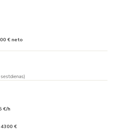
300 € neto
 sestdienas)
 €/h
~
4300 €