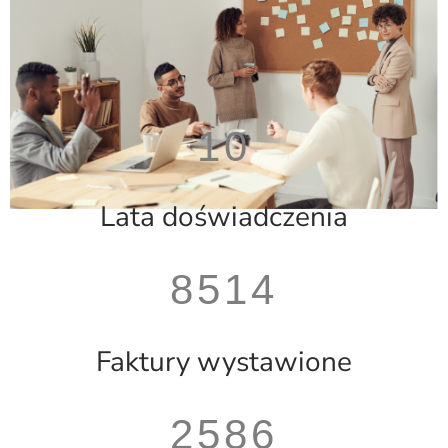
10
Lata doświadczenia
8514
Faktury wystawione
2586