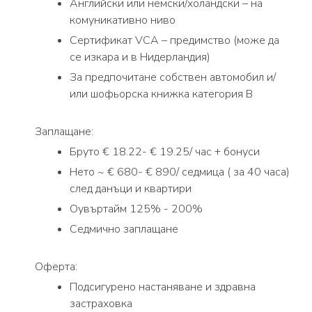
Английски или немски/холандски – на
комуникативно ниво
Сертификат VCA – предимство (може да
се изкара и в Нидерландия)
За предпочитане собствен автомобил и/
или шофьорска книжка категория B
Заплащане:
Бруто € 18.22- € 19.25/ час + бонуси
Нето ~ € 680- € 890/ седмица ( за 40 часа)
след данъци и квартири
Оувъртайм 125% - 200%
Седмично заплащане
Оферта:
Подсигурено настаняване и здравна
застраховка